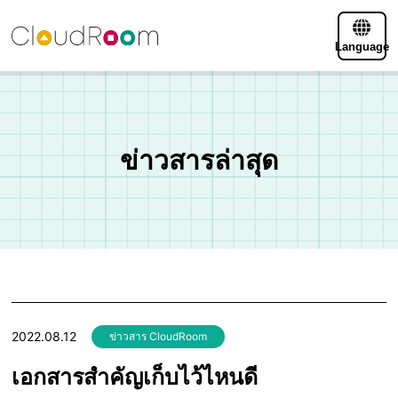
Language
ข่าวสารล่าสุด
2022.08.12
ข่าวสาร CloudRoom
เอกสารสำคัญเก็บไว้ไหนดี