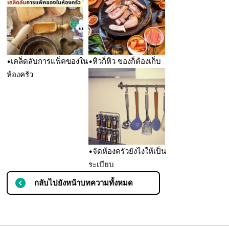
•เคล็ดลับการแพ็คของใน
•หิวก็หิว ของก็ต้องเก็บ
ห้องครัว
•จัดห้องครัวยังไงให้เป็น
ระเบียบ
กลับไปยังหน้าบทความทั้งหมด