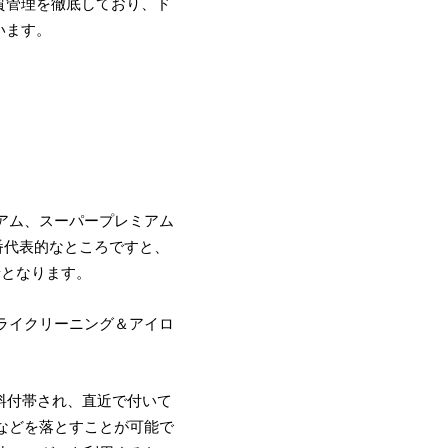
質管理を徹底しており、ド
います。
アム、スーパープレミアム
番代表的なところですと、
/着となります。
ライクリーニング＆アイロ
無料付帯され、直近で付いて
などを落とすことが可能で