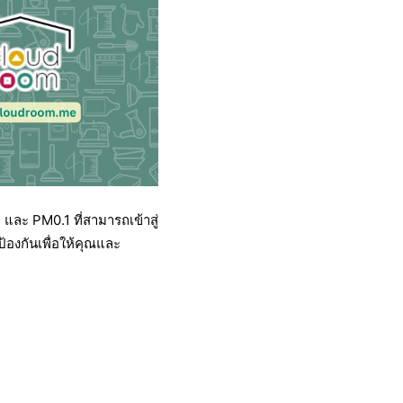
ละ PM0.1 ที่สามารถเข้าสู่
้องกันเพื่อให้คุณและ