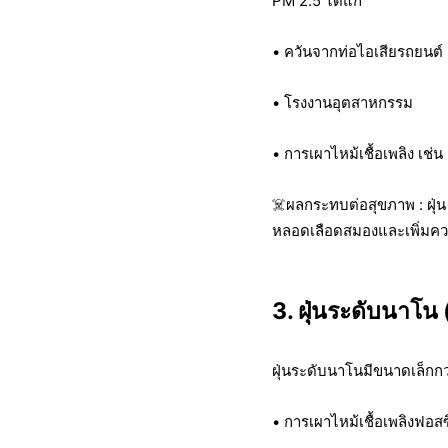
PM 2.5 ได้แก่
• ควันจากท่อไอเสียรถยนต์
• โรงงานอุตสาหกรรม
• การเผาไหม้เชื้อเพลิง เช่
☠️ผลกระทบต่อสุขภาพ :
ฝุ่
หลอดเลือดสมองและเพิ่มคว
3. ฝุ่นระดับนาโน
ฝุ่นระดับนาโนมีขนาดเล็กก
• การเผาไหม้เชื้อเพลิงฟอส