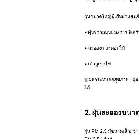
ฝุ่นขนาดใหญ่มีเส้นผ่านศูนย
• ฝุ่นจากถนนและการก่อสร้
• ละอองเกสรดอกไม้
• เถ้าภูเขาไฟ
☠️ผลกระทบต่อสุขภาพ :
ฝุ่
ได้
2. ฝุ่นละอองขนาด
ฝุ่น PM 2.5 มีขนาดเล็กกว่า