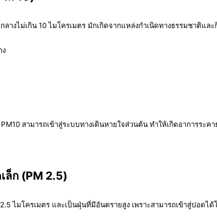
์กลางไม่เกิน
10 ไมโครเมตร
มักเกิดจากแหล่งกำเนิดทางธรรมชาติและก
าง
น PM10 สามารถเข้าสู่ระบบทางเดินหายใจส่วนต้น ทำให้เกิดอาการระคาย
เล็ก (PM 2.5)
2.5 ไมโครเมตร
และเป็นฝุ่นที่มีอันตรายสูง เพราะสามารถเข้าสู่ปอดไ