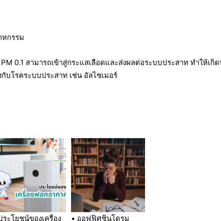
สาหกรรม
น PM 0.1 สามารถเข้าสู่กระแสเลือดและส่งผลต่อระบบประสาท ทำให้เก
กับโรคระบบประสาท เช่น อัลไซเมอร์
ประโยชน์ของเครื่อง
• ออฟฟิศซินโดรม